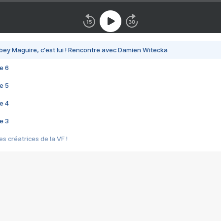
bey Maguire, c'est lui ! Rencontre avec Damien Witecka
e 6
e 5
e 4
e 3
s créatrices de la VF !
e 2
e 1
e Mektoub My Love arrive enfin ! Rencontre avec Shaïn Boumedine et Sal
i : après Toni en famille