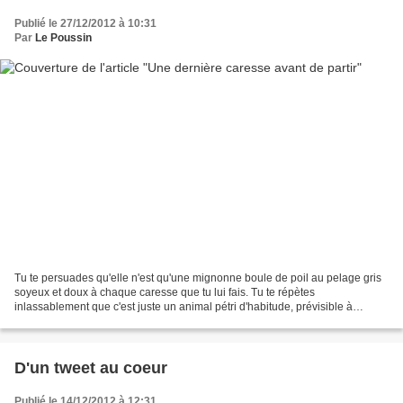
Publié le 27/12/2012 à 10:31
Par
Le Poussin
Tu te persuades qu'elle n'est qu'une mignonne boule de poil au pelage gris
soyeux et doux à chaque caresse que tu lui fais. Tu te répètes
inlassablement que c'est juste un animal pétri d'habitude, prévisible à
chaque minute de la journée. Tu sais comment...
D'un tweet au coeur
Publié le 14/12/2012 à 12:31