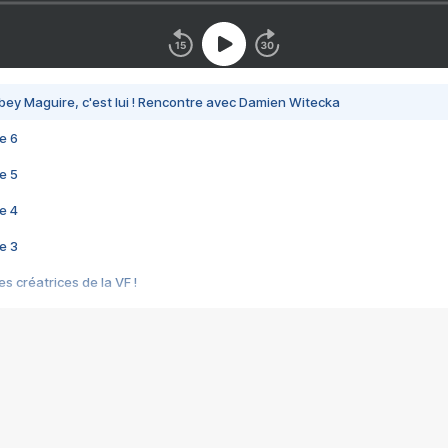
bey Maguire, c'est lui ! Rencontre avec Damien Witecka
e 6
e 5
e 4
e 3
s créatrices de la VF !
e 2
e 1
e Mektoub My Love arrive enfin ! Rencontre avec Shaïn Boumedine et Sal
i : après Toni en famille